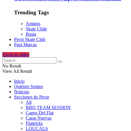
Trending Tags
Amigos
Skate Chile
Busta
Pivot Skate Club
Para Marcas
Envía tu video
No Result
View All Result
Inicio
Quiénes Somos
Noticias
Secciones de Pivot
All
BBQ TEAM SESSION
Capos Del Flat
Caras Nuevas
Flattricks
LOUCALS