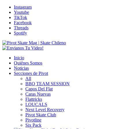
Instagram
Youtube
TikTok
Facebook
Threads
Spotify
Inicio
Quiénes Somos
Noticias
Secciones de Pivot
All
BBQ TEAM SESSION
Capos Del Flat
Caras Nuevas
Flattricks
LOUCALS
Next Level Recovery
Pivot Skate Club
Pivotline
Six Pack