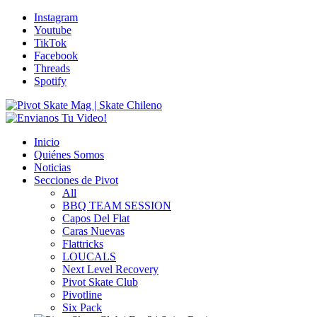
Instagram
Youtube
TikTok
Facebook
Threads
Spotify
Inicio
Quiénes Somos
Noticias
Secciones de Pivot
All
BBQ TEAM SESSION
Capos Del Flat
Caras Nuevas
Flattricks
LOUCALS
Next Level Recovery
Pivot Skate Club
Pivotline
Six Pack