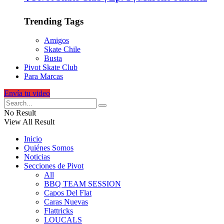
Trending Tags
Amigos
Skate Chile
Busta
Pivot Skate Club
Para Marcas
Envía tu video
No Result
View All Result
Inicio
Quiénes Somos
Noticias
Secciones de Pivot
All
BBQ TEAM SESSION
Capos Del Flat
Caras Nuevas
Flattricks
LOUCALS