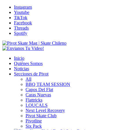
Instagram
Youtube
TikTok
Facebook
Threads
Spotify
Inicio
Quiénes Somos
Noticias
Secciones de Pivot
All
BBQ TEAM SESSION
Capos Del Flat
Caras Nuevas
Flattricks
LOUCALS
Next Level Recovery
Pivot Skate Club
Pivotline
Six Pack