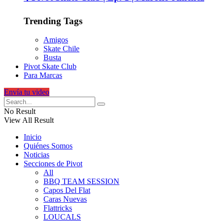
Trending Tags
Amigos
Skate Chile
Busta
Pivot Skate Club
Para Marcas
Envía tu video
No Result
View All Result
Inicio
Quiénes Somos
Noticias
Secciones de Pivot
All
BBQ TEAM SESSION
Capos Del Flat
Caras Nuevas
Flattricks
LOUCALS