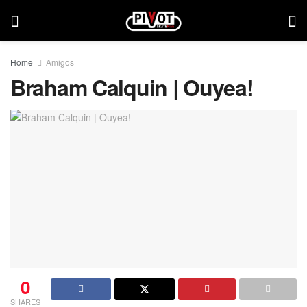
Home
Amigos
Braham Calquin | Ouyea!
0
SHARES