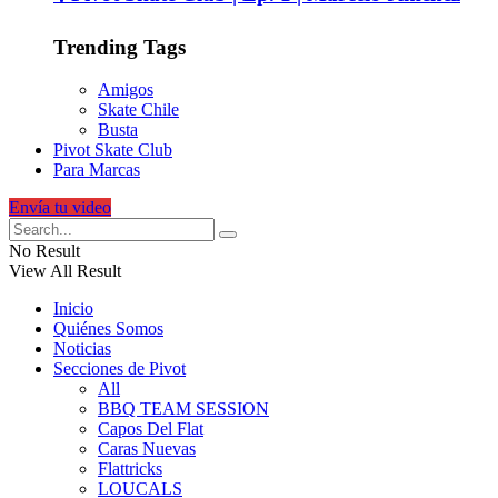
Trending Tags
Amigos
Skate Chile
Busta
Pivot Skate Club
Para Marcas
Envía tu video
No Result
View All Result
Inicio
Quiénes Somos
Noticias
Secciones de Pivot
All
BBQ TEAM SESSION
Capos Del Flat
Caras Nuevas
Flattricks
LOUCALS