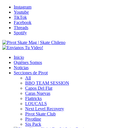
Instagram
Youtube
TikTok
Facebook
Threads
Spotify
Inicio
Quiénes Somos
Noticias
Secciones de Pivot
All
BBQ TEAM SESSION
Capos Del Flat
Caras Nuevas
Flattricks
LOUCALS
Next Level Recovery
Pivot Skate Club
Pivotline
Six Pack