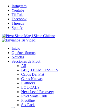
Instagram
Youtube
TikTok
Facebook
Threads
Spotify
Inicio
Quiénes Somos
Noticias
Secciones de Pivot
All
BBQ TEAM SESSION
Capos Del Flat
Caras Nuevas
Flattricks
LOUCALS
Next Level Recovery
Pivot Skate Club
Pivotline
Six Pack