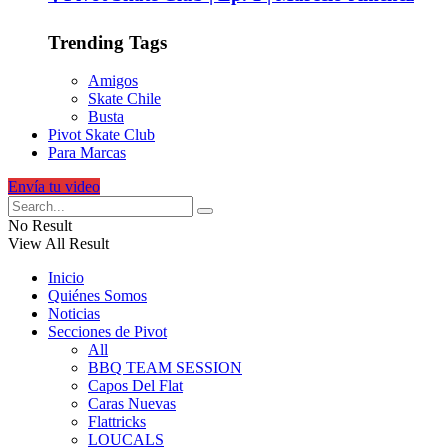
Trending Tags
Amigos
Skate Chile
Busta
Pivot Skate Club
Para Marcas
Envía tu video
No Result
View All Result
Inicio
Quiénes Somos
Noticias
Secciones de Pivot
All
BBQ TEAM SESSION
Capos Del Flat
Caras Nuevas
Flattricks
LOUCALS