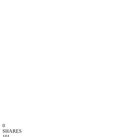
0
SHARES
101