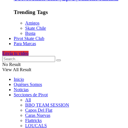
Trending Tags
Amigos
Skate Chile
Busta
Pivot Skate Club
Para Marcas
Envía tu video
No Result
View All Result
Inicio
Quiénes Somos
Noticias
Secciones de Pivot
All
BBQ TEAM SESSION
Capos Del Flat
Caras Nuevas
Flattricks
LOUCALS