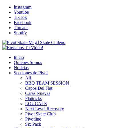
Instagram
Youtube
TikTok
Facebook
Threads
Spotify
Inicio
Quiénes Somos
Noticias
Secciones de Pivot
All
BBQ TEAM SESSION
Capos Del Flat
Caras Nuevas
Flattricks
LOUCALS
Next Level Recovery
Pivot Skate Club
Pivotline
Six Pack