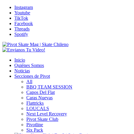
Instagram
Youtube
TikTok
Facebook
Threads
Spotify
Inicio
Quiénes Somos
Noticias
Secciones de Pivot
All
BBQ TEAM SESSION
Capos Del Flat
Caras Nuevas
Flattricks
LOUCALS
Next Level Recovery
Pivot Skate Club
Pivotline
Six Pack