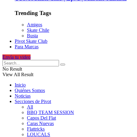
Trending Tags
Amigos
Skate Chile
Busta
Pivot Skate Club
Para Marcas
Envía tu video
No Result
View All Result
Inicio
Quiénes Somos
Noticias
Secciones de Pivot
All
BBQ TEAM SESSION
Capos Del Flat
Caras Nuevas
Flattricks
LOUCALS