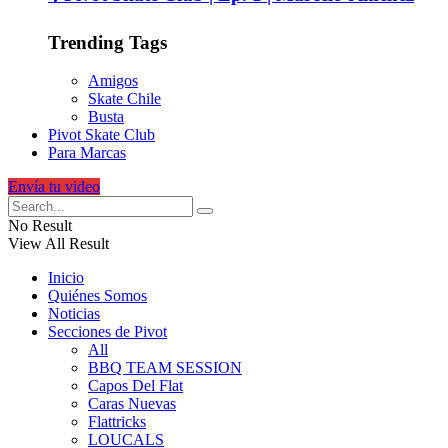
Trending Tags
Amigos
Skate Chile
Busta
Pivot Skate Club
Para Marcas
Envía tu video
No Result
View All Result
Inicio
Quiénes Somos
Noticias
Secciones de Pivot
All
BBQ TEAM SESSION
Capos Del Flat
Caras Nuevas
Flattricks
LOUCALS