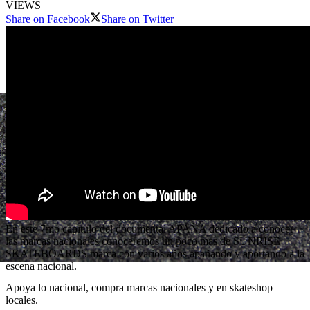
VIEWS
Share on Facebook
Share on Twitter
En este 7mo capitulo del documental APAÑA dedicado a conocer
las marcas nacionales conoceremos un poco mas de SUNRISE
SKATEBOARDS marca con varios años apañando y aportando a la
escena nacional.
Apoya lo nacional, compra marcas nacionales y en skateshop
locales.