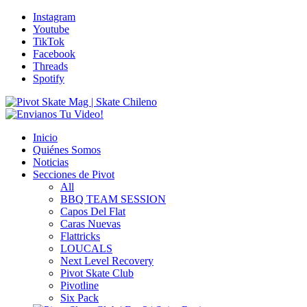
Instagram
Youtube
TikTok
Facebook
Threads
Spotify
Inicio
Quiénes Somos
Noticias
Secciones de Pivot
All
BBQ TEAM SESSION
Capos Del Flat
Caras Nuevas
Flattricks
LOUCALS
Next Level Recovery
Pivot Skate Club
Pivotline
Six Pack