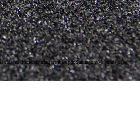
 videazo, haciendo unas terribles por Santiago y Valparaiso, les