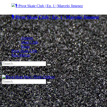
🎙️ Pivot Skate Club | Ep. 1 | Marcelo Jimenez
Trending Tags
Amigos
Skate Chile
Busta
Pivot Skate Club
Para Marcas
No Result
View All Result
No Result
View All Result