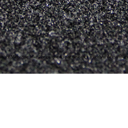
asher Magazine Jake Phelps que en paz descance y acaban de estrenar el