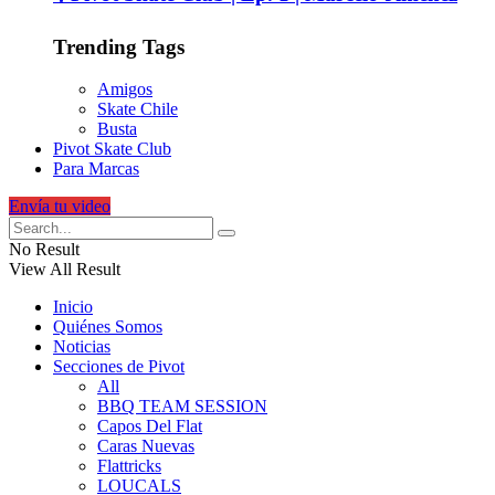
Trending Tags
Amigos
Skate Chile
Busta
Pivot Skate Club
Para Marcas
Envía tu video
No Result
View All Result
Inicio
Quiénes Somos
Noticias
Secciones de Pivot
All
BBQ TEAM SESSION
Capos Del Flat
Caras Nuevas
Flattricks
LOUCALS