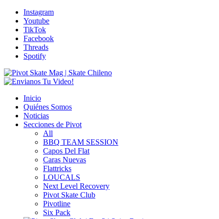
Instagram
Youtube
TikTok
Facebook
Threads
Spotify
Inicio
Quiénes Somos
Noticias
Secciones de Pivot
All
BBQ TEAM SESSION
Capos Del Flat
Caras Nuevas
Flattricks
LOUCALS
Next Level Recovery
Pivot Skate Club
Pivotline
Six Pack