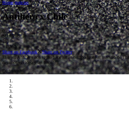
Home
noticias
Antihero x Chile
0
SHARES
261
VIEWS
Share on Facebook
Share on Twitter
El team Antihero nos visito hace algún tiempo junto al maestro de Thr
dejamos el video y las fotos!
Disfruten!