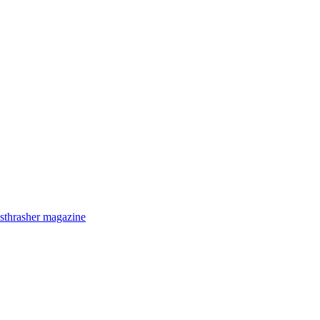
s
thrasher magazine