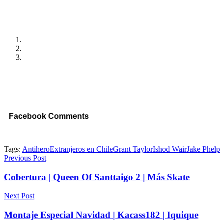
Facebook Comments
Tags:
Antihero
Extranjeros en Chile
Grant Taylor
Ishod Wair
Jake Phelp
Previous Post
Cobertura | Queen Of Santtaigo 2 | Más Skate
Next Post
Montaje Especial Navidad | Kacass182 | Iquique