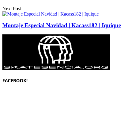
Next Post
Montaje Especial Navidad | Kacass182 | Iquique
FACEBOOK!