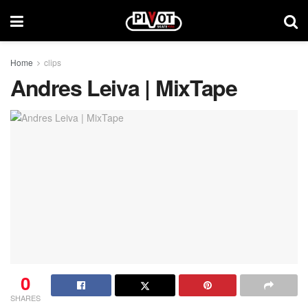
Home
clips
Andres Leiva | MixTape
0
SHARES