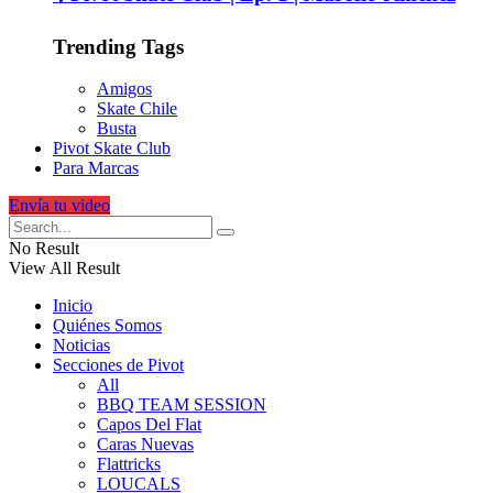
Trending Tags
Amigos
Skate Chile
Busta
Pivot Skate Club
Para Marcas
Envía tu video
No Result
View All Result
Inicio
Quiénes Somos
Noticias
Secciones de Pivot
All
BBQ TEAM SESSION
Capos Del Flat
Caras Nuevas
Flattricks
LOUCALS