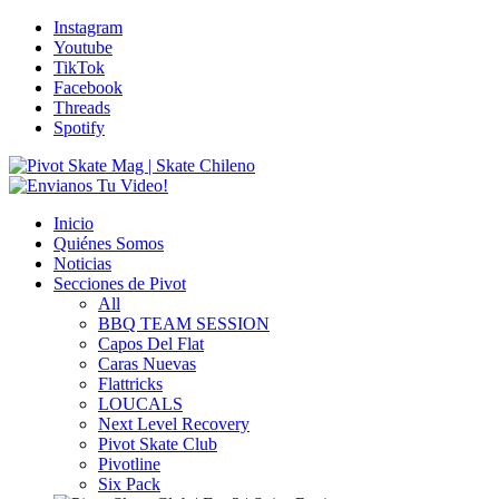
Instagram
Youtube
TikTok
Facebook
Threads
Spotify
Inicio
Quiénes Somos
Noticias
Secciones de Pivot
All
BBQ TEAM SESSION
Capos Del Flat
Caras Nuevas
Flattricks
LOUCALS
Next Level Recovery
Pivot Skate Club
Pivotline
Six Pack