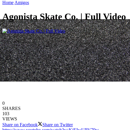
Home
Amigos
Agonista Skate Co. | Full Video
0
SHARES
103
VIEWS
Share on Facebook
Share on Twitter
https://www.youtube.com/watch?v=KiEIwUPV79w