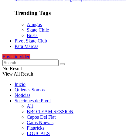
Trending Tags
Amigos
Skate Chile
Busta
Pivot Skate Club
Para Marcas
Envía tu video
No Result
View All Result
Inicio
Quiénes Somos
Noticias
Secciones de Pivot
All
BBQ TEAM SESSION
Capos Del Flat
Caras Nuevas
Flattricks
LOUCALS