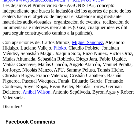
Les dejamos el Primer video de «AGONISTA», concepto
independiente que busca la inclusión del los aportes de parte de los
skaters hacia el objetivo de mejorar el skateboarding mediante
materiales audioviosuales, organización de eventos, realización de
indumentaria e intereses mercantiles (O sea, cualquier idea es útil
para seguir construyendo camino a la patineta).
Con apariciones de: Carlos Muñoz,
Miguel Sanchez
, Alejandro
Hidalgo, Luciano Vallejo,
Filoko
, Claudio Poblete, Jonahtan
Méndez, Sebastián Maggi, Joaquin Soto, Enzo Nuñez, Victor Ortiz,
Matias Ahumada, Sebastián Robledo, Diego Jara, Pablo Ugalde,
Matías Cazenave, Matías Chacón, Angelo Alarcón, Manuel Peralta,
Jor Jorge, Nicolás Manzo, APU, Sammy Pelusa, Tomás Hiche,
Christian Brigas, Franco Valencia, Cristián Caballero, Bastián
Figueroa, Pascual Wacquez, Furak, Eduardo Garcia, Fernando
Contreras, Soyer Rojas, Eisan Keller, Nicolás Torres, German
Delatorre,
Anibal Wilson
, Antonio Sepúlveda, Byron Agas y Robert
Valenzuela.
Disfruten!
Facebook Comments