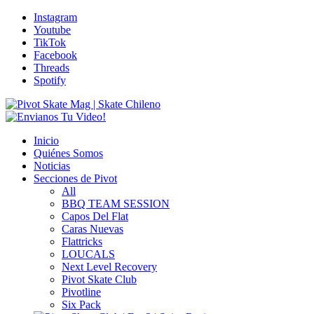
Instagram
Youtube
TikTok
Facebook
Threads
Spotify
Inicio
Quiénes Somos
Noticias
Secciones de Pivot
All
BBQ TEAM SESSION
Capos Del Flat
Caras Nuevas
Flattricks
LOUCALS
Next Level Recovery
Pivot Skate Club
Pivotline
Six Pack