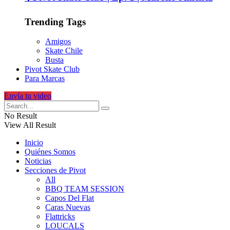
Trending Tags
Amigos
Skate Chile
Busta
Pivot Skate Club
Para Marcas
Envía tu video
No Result
View All Result
Inicio
Quiénes Somos
Noticias
Secciones de Pivot
All
BBQ TEAM SESSION
Capos Del Flat
Caras Nuevas
Flattricks
LOUCALS