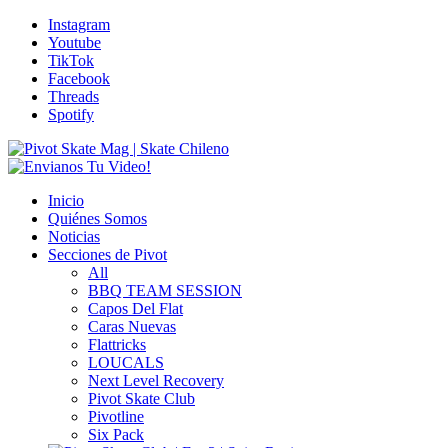
Instagram
Youtube
TikTok
Facebook
Threads
Spotify
Inicio
Quiénes Somos
Noticias
Secciones de Pivot
All
BBQ TEAM SESSION
Capos Del Flat
Caras Nuevas
Flattricks
LOUCALS
Next Level Recovery
Pivot Skate Club
Pivotline
Six Pack