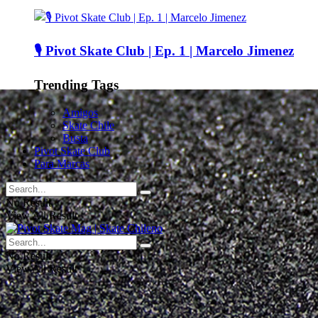
🎙️ Pivot Skate Club | Ep. 1 | Marcelo Jimenez
Trending Tags
Amigos
Skate Chile
Busta
Pivot Skate Club
Para Marcas
No Result
View All Result
No Result
View All Result