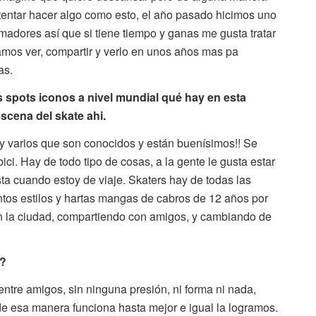
ntentar hacer algo como esto, el año pasado hicimos uno
madores así que si tiene tiempo y ganas me gusta tratar
amos ver, compartir y verlo en unos años mas pa
as.
 spots iconos a nivel mundial qué hay en esta
scena del skate ahi.
ay varios que son conocidos y están buenísimos!! Se
ici. Hay de todo tipo de cosas, a la gente le gusta estar
sta cuando estoy de viaje. Skaters hay de todas las
intos estilos y hartas mangas de cabros de 12 años por
n la ciudad, compartiendo con amigos, y cambiando de
 ?
entre amigos, sin ninguna presión, ni forma ni nada,
 de esa manera funciona hasta mejor e igual la logramos.