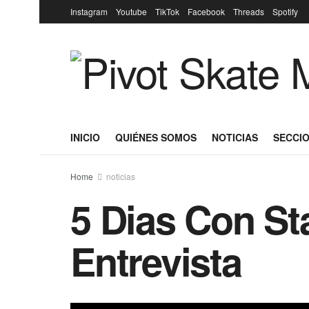
Instagram
Youtube
TikTok
Facebook
Threads
Spotify
INICIO
QUIÉNES SOMOS
NOTICIAS
SECCIO
Home
noticias
5 Dias Con Sta
Entrevista