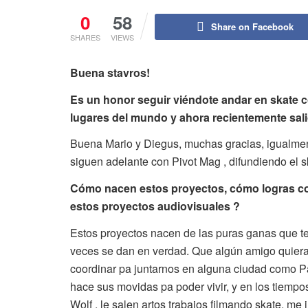
0
58
Share on Facebook
SHARES
VIEWS
Buena stavros!
Es un honor seguir viéndote andar en skate c
lugares del mundo y ahora recientemente salió
Buena Mario y Diegus, muchas gracias, igualmen
siguen adelante con Pivot Mag , difundiendo el sk
Cómo nacen estos proyectos, cómo logras cone
estos proyectos audiovisuales ?
Estos proyectos nacen de las puras ganas que 
veces se dan en verdad. Que algún amigo quiera
coordinar pa juntarnos en alguna ciudad como Pa
hace sus movidas pa poder vivir, y en los tiempo
Wolf , le salen artos trabajos filmando skate, 