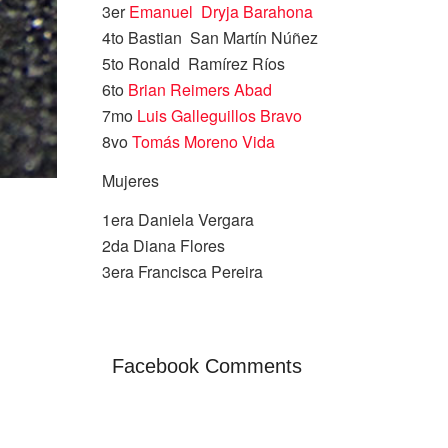
3er
Emanuel
Dryja Barahona
4to Bastian
San Martín Núñez
5to Ronald
Ramírez Ríos
6to
Brian Reimers Abad
7mo
Luis Galleguillos Bravo
8vo
Tomás Moreno Vida
Mujeres
1era Daniela Vergara
2da Diana Flores
3era Francisca Pereira
Facebook Comments