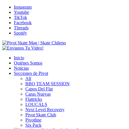
Instagram
Youtube
TikTok
Facebook
Threads
Spotify
Inicio
Quiénes Somos
Noticias
Secciones de Pivot
All
BBQ TEAM SESSION
Capos Del Flat
Caras Nuevas
Flattricks
LOUCALS
Next Level Recovery
Pivot Skate Club
Pivotline
Six Pack