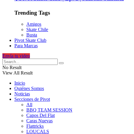
Trending Tags
Amigos
Skate Chile
Busta
Pivot Skate Club
Para Marcas
Envía tu video
No Result
View All Result
Inicio
Quiénes Somos
Noticias
Secciones de Pivot
All
BBQ TEAM SESSION
Capos Del Flat
Caras Nuevas
Flattricks
LOUCALS