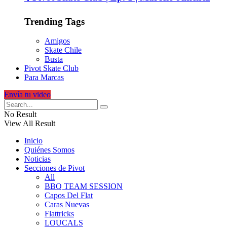
Trending Tags
Amigos
Skate Chile
Busta
Pivot Skate Club
Para Marcas
Envía tu video
No Result
View All Result
Inicio
Quiénes Somos
Noticias
Secciones de Pivot
All
BBQ TEAM SESSION
Capos Del Flat
Caras Nuevas
Flattricks
LOUCALS