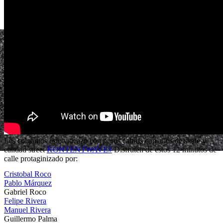
Les colgamos este videazo con puros cabros con años de skate y
calidad street
KONTENTWAVE#
Disfruten de estos 12 minutos de
calle protaginizado por:
Cristobal Roco
Pablo Márquez
Gabriel Roco
Felipe Rivera
Manuel Rivera
Guillermo Palma